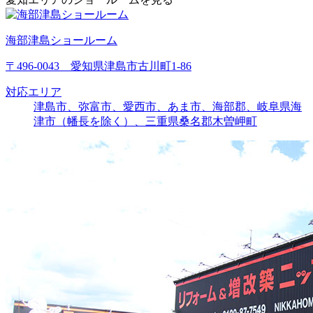
海部津島ショールーム
〒496-0043 愛知県津島市古川町1-86
対応エリア
津島市、弥富市、愛西市、あま市、海部郡、岐阜県海
津市（幡長を除く）、三重県桑名郡木曽岬町