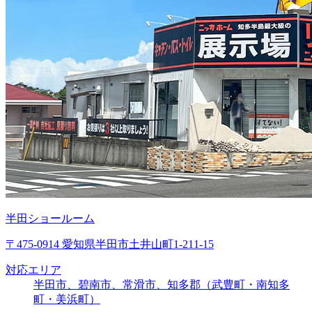
半田ショールーム
〒475-0914 愛知県半田市土井山町1-211-15
対応エリア
半田市、碧南市、常滑市、知多郡（武豊町・南知多
町・美浜町）