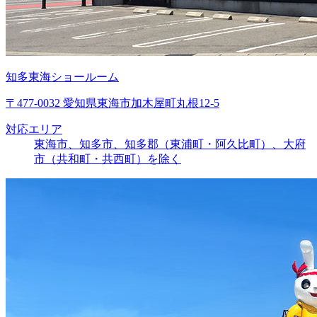
知多東海ショールーム
〒477-0032 愛知県東海市加木屋町丸根12-5
対応エリア
東海市、知多市、知多郡（東浦町・阿久比町）、大府
市（共和町・共西町）を除く