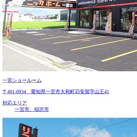
一宮ショールーム
〒491-0934 愛知県一宮市大和町苅安賀字山王41
対応エリア
一宮市、稲沢市