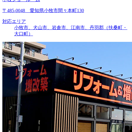
〒485-0048 愛知県小牧市間々本町130
対応エリア
小牧市、犬山市、岩倉市、江南市、丹羽郡（扶桑町・
大口町）