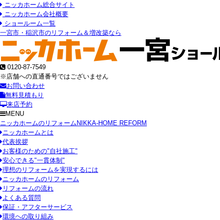
ニッカホーム総合サイト
ニッカホーム会社概要
ショールーム一覧
一宮市・稲沢市のリフォーム＆増改築なら
0120-87-7549
※店舗への直通番号ではございません
お問い合わせ
無料見積もり
来店予約
MENU
ニッカホームのリフォーム
NIKKA-HOME REFORM
ニッカホームとは
代表挨拶
お客様のための"自社施工"
安心できる"一貫体制"
理想のリフォームを実現するには
ニッカホームのリフォーム
リフォームの流れ
よくある質問
保証・アフターサービス
環境への取り組み