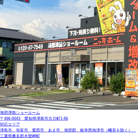
海部津島ショールーム
〒496-0043 愛知県津島市古川町1-86
対応エリア
津島市、弥富市、愛西市、あま市、海部郡、岐阜県海津市（幡長を除く）、
三重県桑名郡木曽岬町