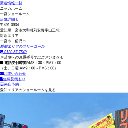
新着情報一覧
ニッカホーム
一宮ショールーム
店舗詳細
〒491-0934
愛知県一宮市大和町苅安賀字山王41
対応エリア
一宮市、稲沢市
愛知エリアのフリーコール
0120-87-7549
※店舗への直通番号ではございません
電話受付時間
AM8：30～PM7：00
（土、日曜 AM9：00～PM6：00）
お問い合わせ
無料見積もり
来店予約
愛知エリアのショールームを見る