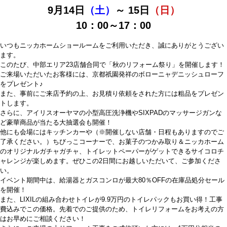
9月14日
（土）
～ 15日
（日）
10：00～17：00
いつもニッカホームショールームをご利用いただき、誠にありがとうござい
ます。
このたび、中部エリア23店舗合同で「秋のリフォーム祭り」を開催します！
ご来場いただいたお客様には、京都祇園発祥のボローニャデニッシュローフ
をプレゼント♪
また、事前にご来店予約の上、お見積り依頼をされた方には粗品をプレゼン
トします。
さらに、アイリスオーヤマの小型高圧洗浄機やSIXPADのマッサージガンな
ど豪華商品が当たる大抽選会も開催！
他にも会場にはキッチンカーや（※開催しない店舗・日程もありますのでご
了承ください。）ちびっこコーナーで、お菓子のつかみ取り＆ニッカホーム
のオリジナルガチャガチャ、トイレットペーパーがゲットできるサイコロチ
ャレンジが楽しめます。ぜひこの2日間にお越しいただいて、ご参加くださ
い。
イベント期間中は、給湯器とガスコンロが最大80％OFFの在庫品処分セール
を開催！
また、LIXILの組み合わせトイレが9.9万円のトイレパックもお買い得！工事
費込みでこの価格。先着でのご提供のため、トイレリフォームをお考えの方
はお早めにご相談ください！