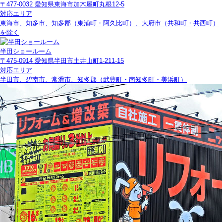
〒477-0032 愛知県東海市加木屋町丸根12-5
対応エリア
東海市、知多市、知多郡（東浦町・阿久比町）、大府市（共和町・共西町）
を除く
半田ショールーム
〒475-0914 愛知県半田市土井山町1-211-15
対応エリア
半田市、碧南市、常滑市、知多郡（武豊町・南知多町・美浜町）