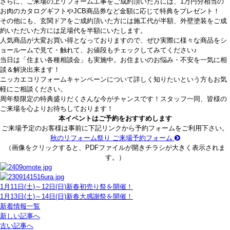
さらに、ご来場の上リフォーム工事をご成約頂いた方には、1万円分相当の
お肉のカタログギフトやJCB商品券など金額に応じて特典をプレゼント！
その他にも、玄関ドアをご成約頂いた方には施工代が半額、外壁塗装をご成
約いただいた方には足場代を半額にいたします。
人気商品が大変お買い得となっておりますので、ぜひ実際に様々な商品をシ
ョールームで見て・触れて、お値段もチェックしてみてください♪
当日は「住まい各種相談会」も実施中。お住まいのお悩み・不安を一気に相
談＆解決出来ます！
ニッカエコリフォームキャンペーンについて詳しく知りたいという方もお気
軽にご相談ください。
周年祭限定の特典盛りだくさんな今がチャンスです！スタッフ一同、皆様の
ご来場を心よりお待ちしております！
本イベントはご予約をおすすめします
ご来場予定のお客様は事前に下記リンクから予約フォームをご利用下さい。
秋のリフォーム祭り ご来場予約フォーム
（画像をクリックすると、PDFファイルが開きチラシが大きく表示されま
す。）
1月11日(土)～12日(日)新春初売り祭を開催！
1月13日(土)～14日(日)新春大感謝祭を開催！
新着情報一覧
新しい記事へ
古い記事へ