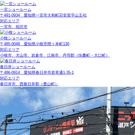
一宮ショールーム
〒491-0934 愛知県一宮市大和町苅安賀字山王41
対応エリア
一宮市、稲沢市
小牧ショールーム
〒485-0048 愛知県小牧市間々本町130
対応エリア
小牧市、犬山市、岩倉市、江南市、丹羽郡（扶桑町・大口町）
春日井ショールーム
〒486-0914 愛知県春日井市若草通1-35-1
対応エリア
春日井市、西春日井郡（豊山町）