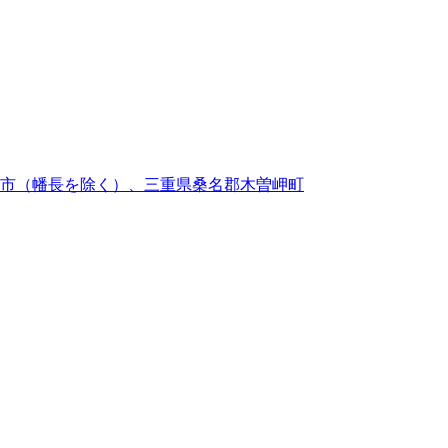
市（幡長を除く）、三重県桑名郡木曽岬町