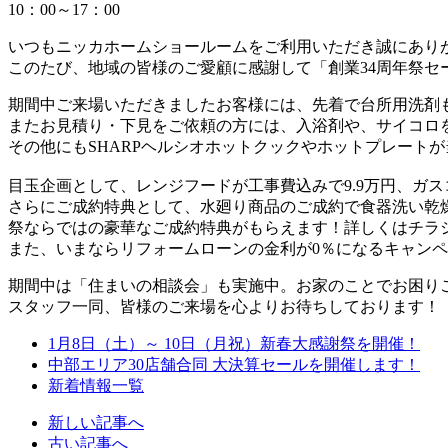
10：00～17：00
いつもニッカホームショールームをご利用いただき誠にあり
このたび、地域の皆様のご愛顧に感謝して「創業34周年祭セ
期間中ご来場いただきましたお客様には、先着で台所用洗剤
またお見積り・下見をご依頼の方には、入浴剤や、サイコロ
その他にもSHARPヘルシオホットクックやホットプレート
目玉企画として、レンジフードが工事費込みで9.9万円、ガス
さらにご成約特典として、水廻り商品のご成約で食器洗い乾
祭ならではの豪華なご成約特典がもらえます！詳しくはチラ
また、いまならリフォームローンの金利が0％になるキャン
期間中は「住まいの相談会」も実施中。お家のことでお困り
スタッフ一同、皆様のご来場を心よりお待ちしております！
1月8日（土）～ 10日（月祝）新春大感謝祭を開催！
中部エリア30店舗合同 大決算セールを開催します！
新着情報一覧
新しい記事へ
古い記事へ