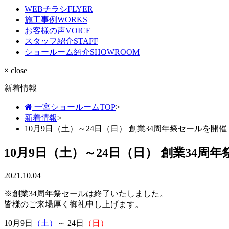
WEBチラシ
FLYER
施工事例
WORKS
お客様の声
VOICE
スタッフ紹介
STAFF
ショールーム紹介
SHOWROOM
× close
新着情報
一宮ショールームTOP
>
新着情報
>
10月9日（土）～24日（日） 創業34周年祭セールを開催
10月9日（土）～24日（日） 創業34周
2021.10.04
※創業34周年祭セールは終了いたしました。
皆様のご来場厚く御礼申し上げます。
10月9日
（土）
～ 24日
（日）