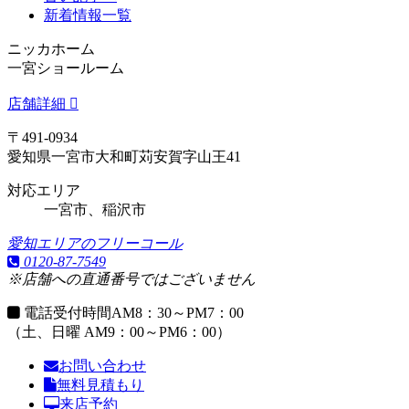
新着情報一覧
ニッカホーム
一宮ショールーム
店舗詳細
〒491-0934
愛知県一宮市大和町苅安賀字山王41
対応エリア
一宮市、稲沢市
愛知エリアのフリーコール
0120-87-7549
※店舗への直通番号ではございません
電話受付時間
AM8：30～PM7：00
（土、日曜 AM9：00～PM6：00）
お問い合わせ
無料見積もり
来店予約