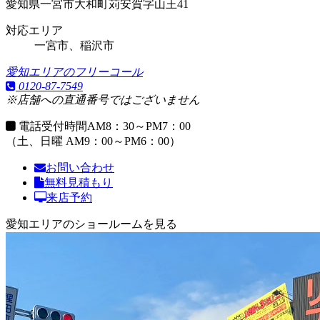
愛知県一宮市大和町苅安賀字山王41
対応エリア
一宮市、稲沢市
愛知エリアのフリーコール
0120-87-7549
※店舗への直通番号ではございません
電話受付時間
AM8：30～PM7：00
（土、日曜 AM9：00～PM6：00）
お問い合わせ
無料見積もり
来店予約
愛知エリアのショールームを見る