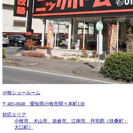
小牧ショールーム
〒485-0048 愛知県小牧市間々本町130
対応エリア
小牧市、犬山市、岩倉市、江南市、丹羽郡（扶桑町・
大口町）