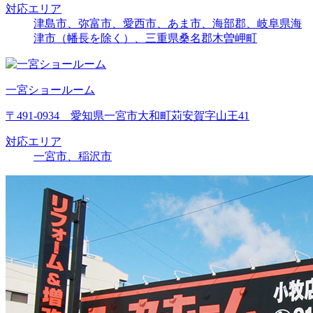
対応エリア
津島市、弥富市、愛西市、あま市、海部郡、岐阜県海
津市（幡長を除く）、三重県桑名郡木曽岬町
一宮ショールーム
〒491-0934 愛知県一宮市大和町苅安賀字山王41
対応エリア
一宮市、稲沢市