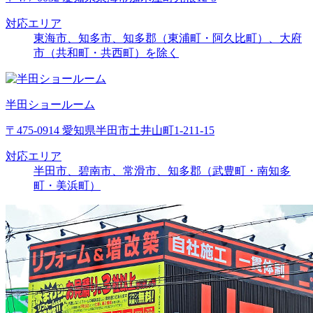
対応エリア
東海市、知多市、知多郡（東浦町・阿久比町）、大府
市（共和町・共西町）を除く
半田ショールーム
〒475-0914 愛知県半田市土井山町1-211-15
対応エリア
半田市、碧南市、常滑市、知多郡（武豊町・南知多
町・美浜町）