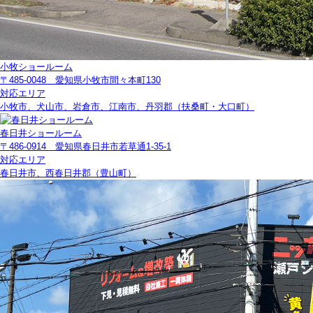
小牧ショールーム
〒485-0048 愛知県小牧市間々本町130
対応エリア
小牧市、犬山市、岩倉市、江南市、丹羽郡（扶桑町・大口町）
春日井ショールーム
〒486-0914 愛知県春日井市若草通1-35-1
対応エリア
春日井市、西春日井郡（豊山町）