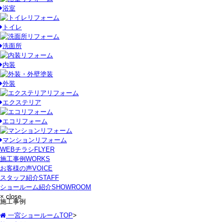
浴室
トイレ
洗面所
内装
外装
エクステリア
エコリフォーム
マンションリフォーム
WEBチラシ
FLYER
施工事例
WORKS
お客様の声
VOICE
スタッフ紹介
STAFF
ショールーム紹介
SHOWROOM
× close
施工事例
一宮ショールームTOP
>