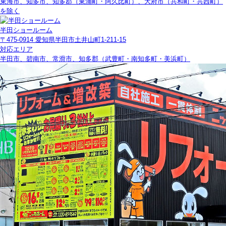
東海市、知多市、知多郡（東浦町・阿久比町）、大府市（共和町・共西町）
を除く
半田ショールーム
〒475-0914 愛知県半田市土井山町1-211-15
対応エリア
半田市、碧南市、常滑市、知多郡（武豊町・南知多町・美浜町）