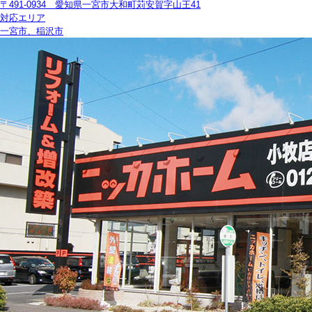
〒491-0934 愛知県一宮市大和町苅安賀字山王41
対応エリア
一宮市、稲沢市