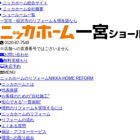
ニッカホーム総合サイト
ニッカホーム会社概要
ショールーム一覧
一宮市・稲沢市のリフォーム＆増改築なら
0120-87-7549
※店舗への直通番号ではございません
お問い合わせ
無料見積もり
来店予約
MENU
ニッカホームのリフォーム
NIKKA-HOME REFORM
ニッカホームとは
代表挨拶
お客様のための"自社施工"
安心できる"一貫体制"
理想のリフォームを実現するには
ニッカホームのリフォーム
リフォームの流れ
よくある質問
保証・アフターサービス
環境への取り組み