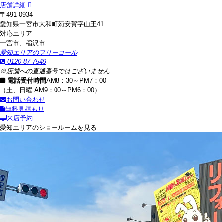
店舗詳細
〒491-0934
愛知県一宮市大和町苅安賀字山王41
対応エリア
一宮市、稲沢市
愛知エリアのフリーコール
0120-87-7549
※店舗への直通番号ではございません
電話受付時間
AM8：30～PM7：00
（土、日曜 AM9：00～PM6：00）
お問い合わせ
無料見積もり
来店予約
愛知エリアのショールームを見る