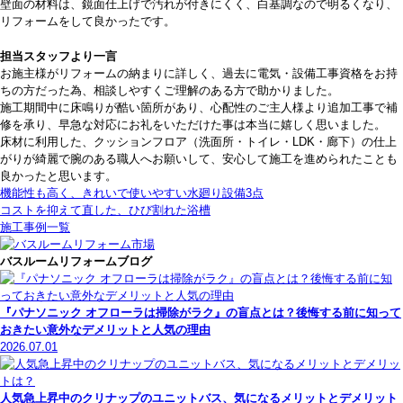
壁面の材料は、鏡面仕上げで汚れが付きにくく、白基調なので明るくなり、
リフォームをして良かったです。
担当スタッフより一言
お施主様がリフォームの納まりに詳しく、過去に電気・設備工事資格をお持
ちの方だった為、相談しやすくご理解のある方で助かりました。
施工期間中に床鳴りが酷い箇所があり、心配性のご主人様より追加工事で補
修を承り、早急な対応にお礼をいただけた事は本当に嬉しく思いました。
床材に利用した、クッションフロア（洗面所・トイレ・LDK・廊下）の仕上
がりが綺麗で腕のある職人へお願いして、安心して施工を進められたことも
良かったと思います。
機能性も高く、きれいで使いやすい水廻り設備3点
コストを抑えて直した、ひび割れた浴槽
施工事例一覧
バスルームリフォームブログ
『パナソニック オフローラは掃除がラク』の盲点とは？後悔する前に知って
おきたい意外なデメリットと人気の理由
2026.07.01
人気急上昇中のクリナップのユニットバス、気になるメリットとデメリット