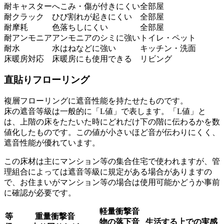
耐キャスター
へこみ・傷が付きにくい
全部屋
耐クラック
ひび割れが起きにくい
全部屋
耐摩耗
色落ちしにくい
全部屋
耐アンモニア
アンモニアのシミに強い
トイレ・ペット
耐水
水はねなどに強い
キッチン・洗面
床暖房対応
床暖房にも使用できる
リビング
直貼りフローリング
複層フローリングに遮音性能を持たせたものです。
床の遮音等級は一般的に「L値」で表します。「L値」と
は、上階の床をたたいた時にどれだけ下の階に伝わるかを数
値化したものです。この値が小さいほど音が伝わりにくく、
遮音性能が優れています。
この床材は主にマンション等の集合住宅で使われますが、管
理組合によっては遮音等級に規定がある場合がありますの
で、お住まいがマンション等の場合は使用可能かどうか事前
に確認が必要です。
軽量衝撃音
等
重量衝撃音
物の落下音
生活する上での実感