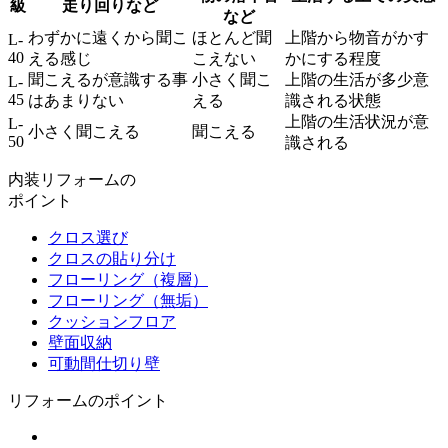
級
走り回りなど
など
わずかに遠くから聞こ
ほとんど聞
上階から物音がかす
L-
40
える感じ
こえない
かにする程度
聞こえるが意識する事
小さく聞こ
上階の生活が多少意
L-
45
はあまりない
える
識される状態
上階の生活状況が意
L-
小さく聞こえる
聞こえる
50
識される
内装リフォームの
ポイント
クロス選び
クロスの貼り分け
フローリング（複層）
フローリング（無垢）
クッションフロア
壁面収納
可動間仕切り壁
リフォームのポイント