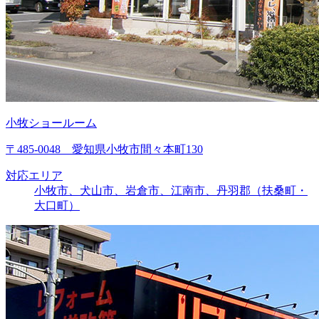
小牧ショールーム
〒485-0048 愛知県小牧市間々本町130
対応エリア
小牧市、犬山市、岩倉市、江南市、丹羽郡（扶桑町・
大口町）