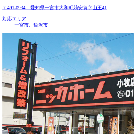
〒491-0934 愛知県一宮市大和町苅安賀字山王41
対応エリア
一宮市、稲沢市