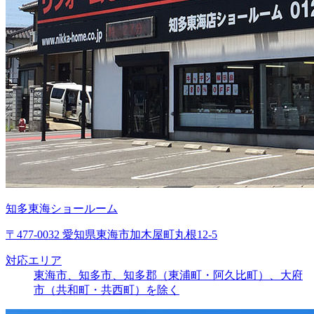
知多東海ショールーム
〒477-0032 愛知県東海市加木屋町丸根12-5
対応エリア
東海市、知多市、知多郡（東浦町・阿久比町）、大府
市（共和町・共西町）を除く