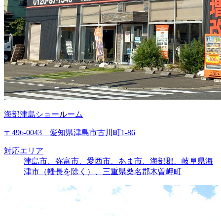
海部津島ショールーム
〒496-0043 愛知県津島市古川町1-86
対応エリア
津島市、弥富市、愛西市、あま市、海部郡、岐阜県海
津市（幡長を除く）、三重県桑名郡木曽岬町