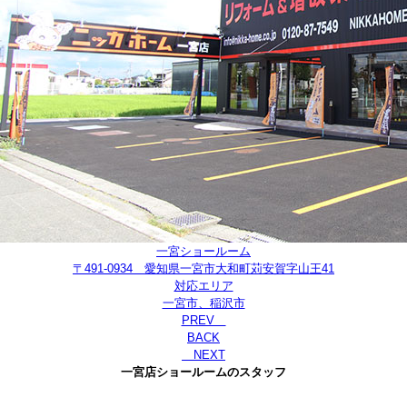
一宮ショールーム
〒491-0934 愛知県一宮市大和町苅安賀字山王41
対応エリア
一宮市、稲沢市
PREV
BACK
NEXT
一宮店ショールームのスタッフ