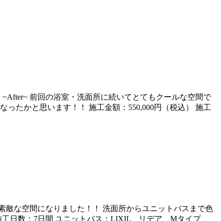
~After~ 前回の浴室・洗面所に続いてとてもクールな空間で
かと思います！！ 施工金額：550,000円（税込） 施工
 とても素敵な空間になりました！！ 洗面所からユニットバスまで色
施工日数：7日間 ユニットバス：LIXIL リデア Mタイプ