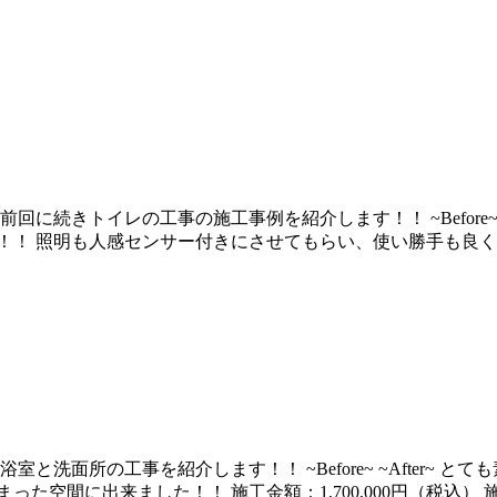
に続きトイレの工事の施工事例を紹介します！！ ~Before~ 
！ 照明も人感センサー付きにさせてもらい、使い勝手も良くなった
と洗面所の工事を紹介します！！ ~Before~ ~After~
た空間に出来ました！！ 施工金額：1,700,000円（税込） 