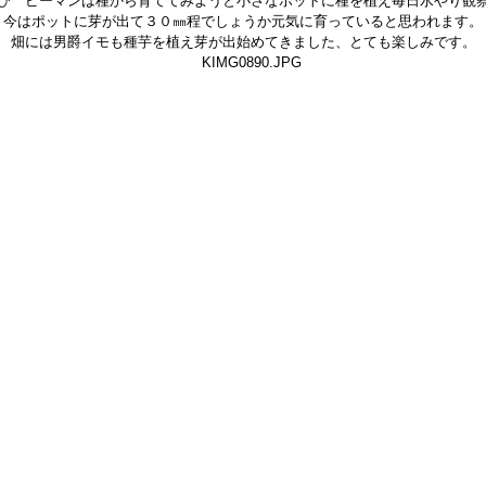
び ピーマンは種から育ててみようと小さなポットに種を植え毎日水やり観
今はポットに芽が出て３０㎜程でしょうか元気に育っていると思われます。
畑には男爵イモも種芋を植え芽が出始めてきました、とても楽しみです。