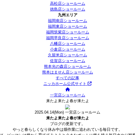
高松店ショールーム
徳島店ショールーム
九州エリア
福岡南店ショールーム
福岡東店ショールーム
福岡筑紫店ショールーム
福岡早良店ショールーム
八幡店ショールーム
小倉店ショールーム
久留米店ショールーム
佐賀店ショールーム
熊本光の森店ショールーム
熊本はません店ショールーム
すべての記事
ニッカホーム公式サイト
一宮店ショールーム
来たよ来たよ春が来たよ
2025.04.14
(Mon)
一宮店ショールーム
来たよ来たよ春が来たよ
ブログの更新です。
やっと春らしくなり休み中は畑作業に追われている毎日です。