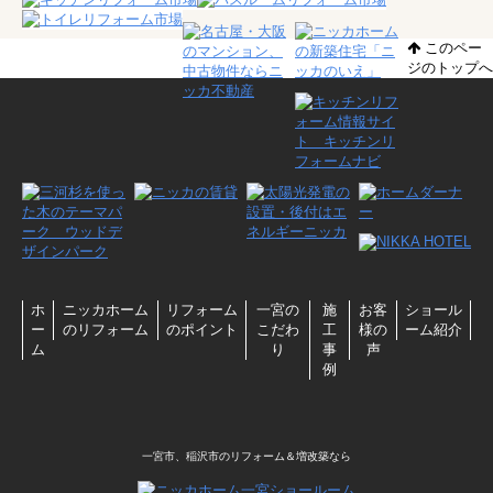
このペー
ジのトップへ
ホ
ニッカホーム
リフォーム
一宮の
施
お客
ショール
ー
のリフォーム
のポイント
こだわ
工
様の
ーム紹介
ム
り
事
声
例
一宮市、稲沢市のリフォーム＆増改築なら