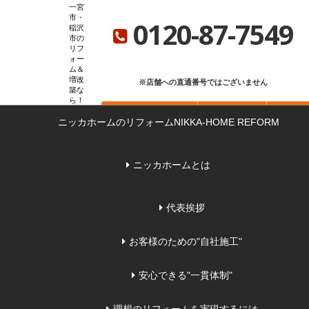
一宮
ニッカホーム総合サイト
ニッカホーム会社概要
ショールーム一覧
市・
0120-87-7549
稲沢
市の
リフ
ォー
ム＆
増改
※店舗への直通番号ではございません
築な
ら
お問い合わせ
無料見積もり
来店
ニッカホームのリフォーム
NIKKA-HOME REFORM
ニッカホームとは
代表挨拶
お客様のための"自社施工"
安心できる"一貫体制"