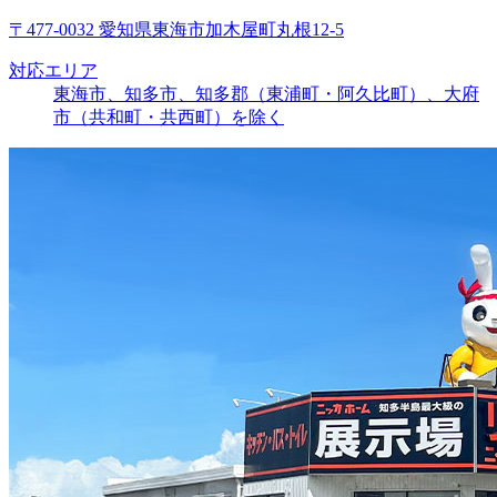
〒477-0032 愛知県東海市加木屋町丸根12-5
対応エリア
東海市、知多市、知多郡（東浦町・阿久比町）、大府
市（共和町・共西町）を除く