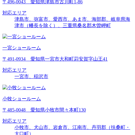
〒496-0043 愛知県津島市古川町1-86
対応エリア
津島市、弥富市、愛西市、あま市、海部郡、岐阜県海
津市（幡長を除く）、三重県桑名郡木曽岬町
一宮ショールーム
〒491-0934 愛知県一宮市大和町苅安賀字山王41
対応エリア
一宮市、稲沢市
小牧ショールーム
〒485-0048 愛知県小牧市間々本町130
対応エリア
小牧市、犬山市、岩倉市、江南市、丹羽郡（扶桑町・
大口町）