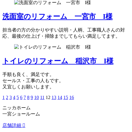
洗面室のリフォーム 一宮市 I様
担当者の方の分かりやすい説明・人柄、工事職人さんの対
応、最後の仕上げ・掃除までしてもらい満足してます。
トイレのリフォーム 稲沢市 I様
手順も良く、満足です。
セールス・工事の人もです。
又宜しくお願いします。
1
2
3
4
5
6
7
8
9
10
11
12
13
14
15
16
ニッカホーム
一宮ショールーム
店舗詳細