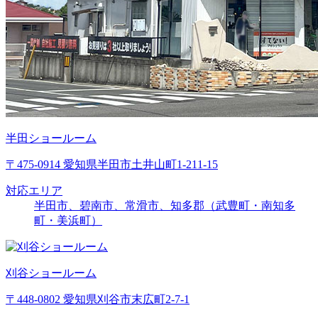
半田ショールーム
〒475-0914 愛知県半田市土井山町1-211-15
対応エリア
半田市、碧南市、常滑市、知多郡（武豊町・南知多
町・美浜町）
刈谷ショールーム
〒448-0802 愛知県刈谷市末広町2-7-1